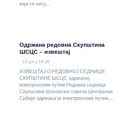
који се нису…
Одржана редовна Скупштина
ШСЦС – извештај
13 јул у 19:26
ИЗВЕШТАЈ О РЕДОВНОЈ СЕДНИЦИ
СКУПШТИНЕ ШСЦС одржаној
електронским путем Редовна седница
Скупштине Шаховског савеза Централне
Србије одржана је електронским путем,…