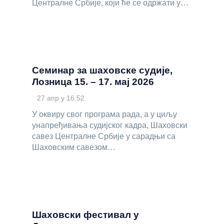
Централне Србије, који ће се одржати у…
Семинар за шаховске судије,
Лозница 15. – 17. мај 2026
27 апр у 16:52
У оквиру свог програма рада, а у циљу
унапређивања судијског кадра, Шаховски
савез Централне Србије у сарадњи са
Шаховским савезом…
Шаховски фестивал у