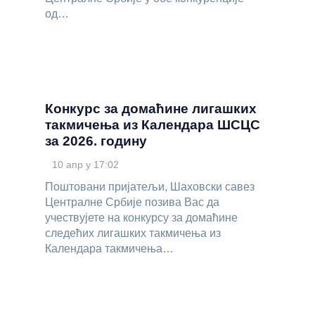
од…
Конкурс за домаћине лигашких
такмичења из Календара ШСЦС
за 2026. годину
10 апр у 17:02
Поштовани пријатељи, Шаховски савез
Централне Србије позива Вас да
учествујете на конкурсу за домаћине
следећих лигашких такмичења из
Календара такмичења…