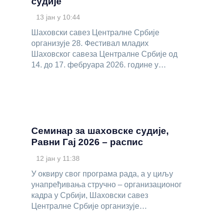
судије
13 јан у 10:44
Шаховски савез Централне Србије
организујe 28. Фестивал младих
Шаховског савеза Централне Србије од
14. до 17. фебруара 2026. године у…
Семинар за шаховске судије,
Равни Гај 2026 – распис
12 јан у 11:38
У оквиру свог програма рада, а у циљу
унапређивања стручно – организационог
кадра у Србији, Шаховски савез
Централне Србије организује…