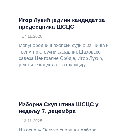
Игор Лукић једини кандидат за
председника ШСЦС
17.11.2025
Међународни шаховски судија из Ниша и
тренутно стручни сарадник Шаховског
савеза Централне Србије, Игор Лукић,
једини је кандидат за функцију…
Изборна Скупштина ШСЦС у
недељу 7. децембра
13.11.2025
На основу Одлуке Управног одбора