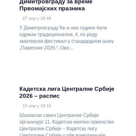
Димитровграду за време
Првомајских празника
27 апр у 16:44
У Димитровграду ће и ове године бити
одржан традиционални, 4. по реду
аматерски фестивал у стандардном шаху
„Паметник 2026.“. Ове…
Кадетска лига Централне Србије
2026 – распис
10 апр у 18:15
Шаховски савез Централне Србије
организује 11. Кадетско екипно првенство
Централне Србије – Кадетску лигу
Централне Србије у обе конкуренције