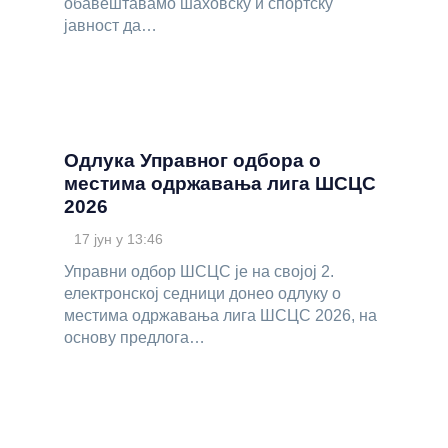
обавештавамо шаховску и спортску
јавност да…
Одлука Управног одбора о
местима одржавања лига ШСЦС
2026
17 јун у 13:46
Управни одбор ШСЦС је на својој 2.
електронској седници донео одлуку о
местима одржавања лига ШСЦС 2026, на
основу предлога…