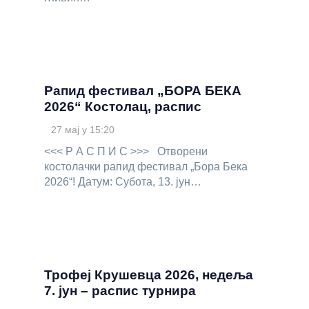
Рапид фестивал „БОРА БЕКА
2026“ Костолац, распис
27 мај у 15:20
<<< Р А С П И С >>> Отворени
костолачки рапид фестивал „Бора Бека
2026“! Датум: Субота, 13. јун…
Трофеј Крушевца 2026, недеља
7. јун – распис турнира