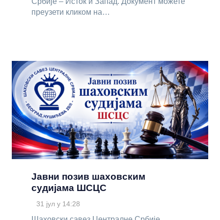
Србије – Исток и Запад. Документ можете
преузети кликом на…
Јавни позив шаховским
судијама ШСЦС
31 јул у 14:28
Шаховски савез Централне Србије