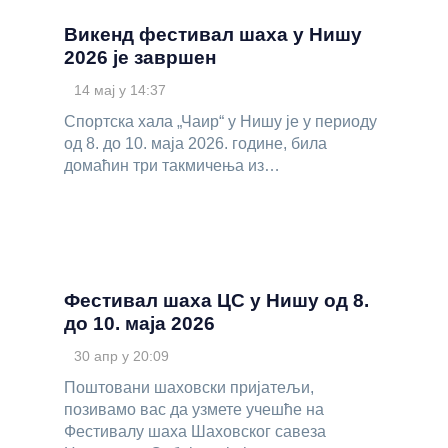
Викенд фестивал шаха у Нишу
2026 је завршен
14 мај у 14:37
Спортска хала „Чаир“ у Нишу је у периоду
од 8. до 10. маја 2026. године, била
домаћин три такмичења из…
Фестивал шаха ЦС у Нишу од 8.
до 10. маја 2026
30 апр у 20:09
Поштовани шаховски пријатељи,
позивамо вас да узмете учешће на
Фестивалу шаха Шаховског савеза