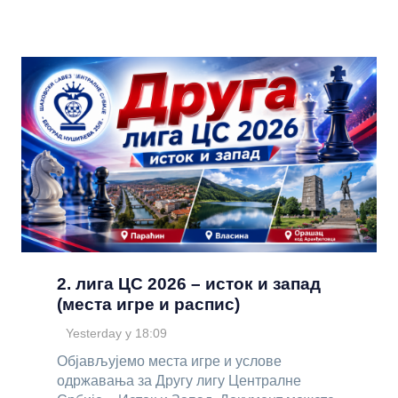
2. лига ЦС 2026 – исток и запад
(места игре и распис)
Yesterday у 18:09
Објављујемо места игре и услове
одржавања за Другу лигу Централне