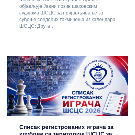
објављује Јавни позив шаховским
судијама ШСЦС за пријављивање за
суђење следећих такмичења из календара
ШСЦС: Друга…
Списак регистрованих играча за
клубове са територије ШСЦС за