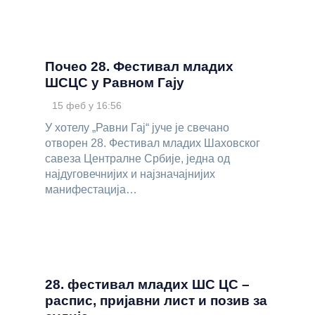
Почео 28. Фестивал младих
ШСЦС у Равном Гају
15 феб у 16:56
У хотелу „Равни Гај“ јуче је свечано
отворен 28. Фестивал младих Шаховског
савеза Централне Србије, једна од
најдуговечнијих и најзначајнијих
манифестација…
28. фестивал младих ШС ЦС –
распис, пријавни лист и позив за