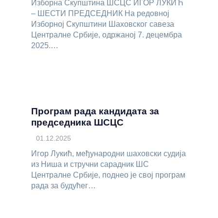
Изборна Скупштина ШСЦС ИГОР ЛУКИЋ
– ШЕСТИ ПРЕДСЕДНИК На редовној
Изборној Скупштини Шаховског савеза
Централне Србије, одржаној 7. децембра
2025.…
Програм рада кандидата за
председника ШСЦС
01.12.2025
Игор Лукић, међународни шаховски судија
из Ниша и стручни сарадник ШС
Централне Србије, поднео је свој програм
рада за будућег…