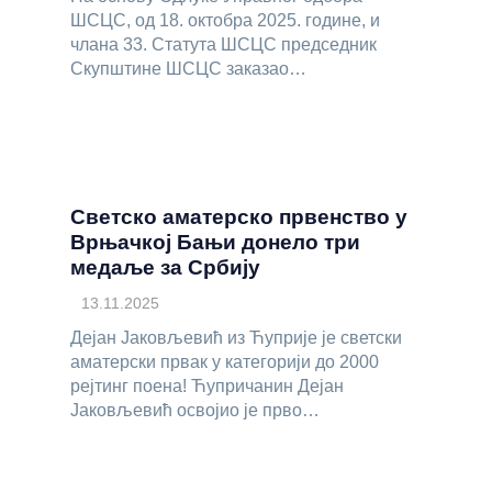
ШСЦС, од 18. октобра 2025. године, и
члана 33. Статута ШСЦС председник
Скупштине ШСЦС заказао…
Светско аматерско првенство у
Врњачкој Бањи донело три
медаље за Србију
13.11.2025
Дејан Јаковљевић из Ћуприје је светски
аматерски првак у категорији до 2000
рејтинг поена! Ћупричанин Дејан
Јаковљевић освојио је прво…