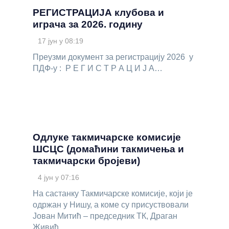
РЕГИСТРАЦИЈА клубова и
играча за 2026. годину
17 јун у 08:19
Преузми документ за регистрацију 2026 у
ПДФ-у : Р Е Г И С Т Р А Ц И Ј А…
Одлуке такмичарске комисије
ШСЦС (домаћини такмичења и
такмичарски бројеви)
4 јун у 07:16
На састанку Такмичарске комисије, који је
одржан у Нишу, а коме су присуствовали
Јован Митић – председник ТК, Драган
Живић…