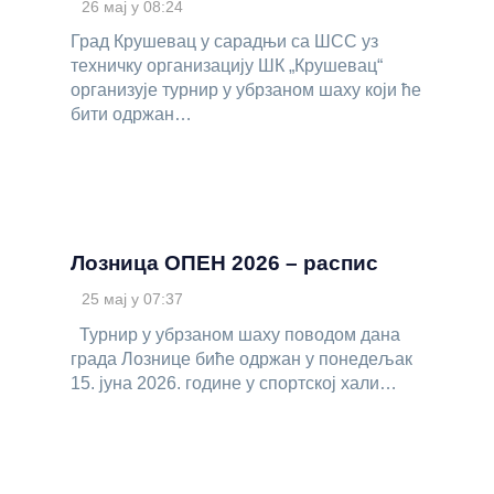
26 мај у 08:24
Град Крушевац у сарадњи са ШСС уз
техничку организацију ШК „Крушевац“
организује турнир у убрзаном шаху који ће
бити одржан…
Лозница ОПЕН 2026 – распис
25 мај у 07:37
Турнир у убрзаном шаху поводом дана
града Лознице биће одржан у понедељак
15. јуна 2026. године у спортској хали…