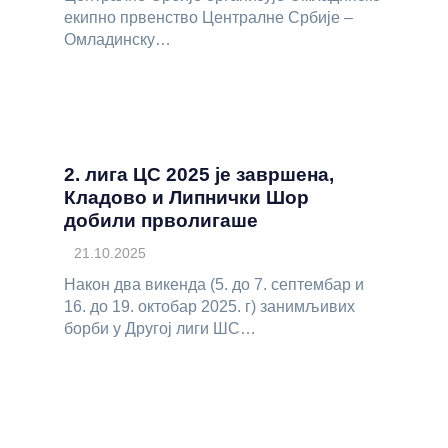
екипно првенство Централне Србије –
Омладинску…
2. лига ЦС 2025 је завршена,
Кладово и Липнички Шор
добили прволигаше
21.10.2025
Након два викенда (5. до 7. септембар и
16. до 19. октобар 2025. г) занимљивих
борби у Другој лиги ШС…