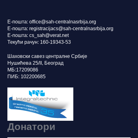
Е-пошта: office@sah-centralnasrbija.org
Е-пошта: registracijacs@sah-centralnasrbija.org
Е-пошта: cs_sah@verat.net
Текући рачун: 160-19343-53
Шаховски савез централне Србије
Нушићева 25/II, Београд
МБ:17209086
ПИБ: 102200685
Донатори