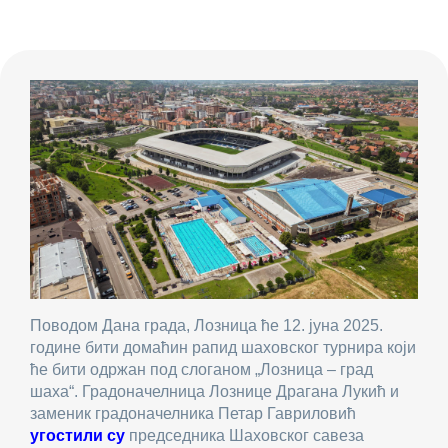
Поводом Дана града, Лозница ће 12. јуна 2025.
године бити домаћин рапид шаховског турнира који
ће бити одржан под слоганом „Лозница – град
шаха“. Градоначелница Лознице Драгана Лукић и
заменик градоначелника Петар Гавриловић
угостили су
председника Шаховског савеза