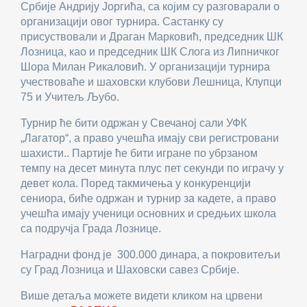
Србије Андрију Јоргића, са којим су разговарали о
организацији овог турнира. Састанку су
присуствовали и Драган Марковић, председник ШК
Лозница, као и председник ШК Слога из Липничког
Шора Милан Рикаловић. У организацији турнира
учествоваће и шаховски клубови Лешница, Клупци
75 и Учитељ Љубо.
Турнир ће бити одржан у Свечаној сали УФК
„Лагатор“, а право учешћа имају сви регистровани
шахисти.. Партије ће бити игране по убрзаном
темпу на десет минута плус пет секунди по играчу у
девет кола. Поред такмичења у конкуренцији
сениора, биће одржан и турнир за кадете, а право
учешћа имају ученици основних и средњих школа
са подручја Града Лознице.
Наградни фонд је 300.000 динара, а покровитељи
су Град Лозница и Шаховски савез Србије.
Више детаља можете видети кликом на црвени