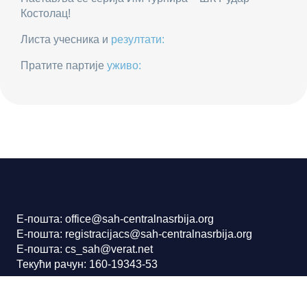
Костолац!
Листа учесника и
резултати:
Пратите партије
уживо:
Е-пошта: office@sah-centralnasrbija.org
Е-пошта: registracijacs@sah-centralnasrbija.org
Е-пошта: cs_sah@verat.net
Текући рачун: 160-19343-53
Шаховски савез централне Србије