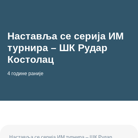
Наставља се серија ИМ
турнира – ШК Рудар
Костолац
4 године раније
Наставља се серија ИМ турнира – ШК Рудар