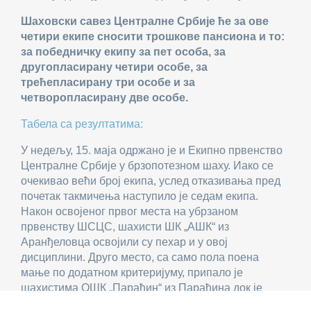
Шаховски савез Централне Србије ће за ове
четири екипе сносити трошкове пансиона и то:
за побeдничку екипу за пет особа, за
другопласирану четири особе, за
трећепласирану три особе и за
четвoропласирану две особе.
Табела са резултатима:
У недељу, 15. маја одржано је и Екипно првенство
Централне Србије у брзопотезном шаху. Иако се
очекивао већи број екипа, услед отказивања пред
почетак такмичења наступило је седам екипа.
Након освојеног првог места на убрзаном
првенству ШСЦС, шахисти ШК „АШК“ из
Аранђеловца освојили су пехар и у овој
дисциплини. Друго место, са само пола поена
мање по додатном критеријуму, припало је
шахистима ОШК „Параћин“ из Параћина док је
треће место поново освојила екипа ШК „Чигота“ из