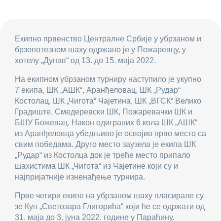
Екипно првенство Централне Србије у убрзаном и
брзопотезном шаху одржано је у Пожаревцу, у
хотелу „Дунав“ од 13. до 15. маја 2022.
На екипном убрзаном турниру наступило је укупно
7 екипа, ШК „АШК“, Аранђеловац, ШК „Рудар“
Костолац, ШК „Чигота“ Чајетина, ШК „ВГСК“ Велико
Градиште, Смедеревски ШК, Пожаревачки ШК и
БШУ Божевац. Након одиграних 6 кола ШК „АШК“
из Аранђеловца убедљиво је освојио прво место са
свим победама. Друго место заузела је екипа ШК
„Рудар“ из Костолца док је треће место припало
шахистима ШК „Чигота“ из Чајетине који су и
најпријатније изненађење турнира.
Прве четири екипе на убрзаном шаху пласирале су
зе Куп „Светозара Глигорића“ који ће се одржати од
31. маја до 3. јуна 2022. године у Параћину.