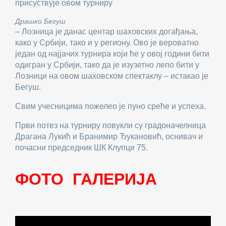
присуствује овом турниру
Драшко Бегуш
– Лозница је данас центар шаховских догађања,
како у Србији, тако и у региону. Ово је вероватно
један од најјачих турнира који ће у овој години бити
одигран у Србији, тако да је изузетно лепо бити у
Лозници на овом шаховском спектаклу – истакао је
Бегуш.
Свим учесницима пожелео је пуно среће и успеха.
Први потез на турниру повукли су градоначелница
Драгана Лукић и Бранимир Ђукановић, оснивач и
почасни председник ШК Клупци 75.
ФОТО ГАЛЕРИЈА