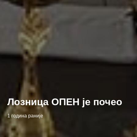
Лозница ОПЕН је почео
1 година раније