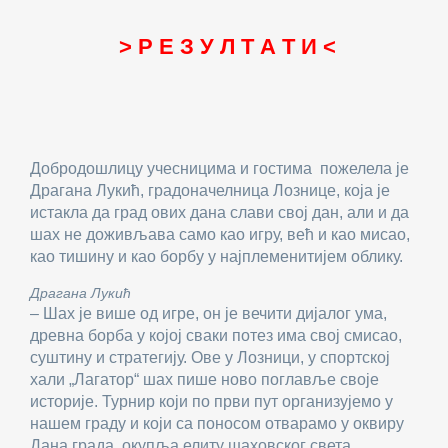
> Р Е З У Л Т А Т И <
Добродошлицу учесницима и гостима пожелела је
Драгана Лукић, градоначелница Лознице, која је
истакла да град ових дана слави свој дан, али и да
шах не доживљава само као игру, већ и као мисао,
као тишину и као борбу у најплеменитијем облику.
Драгана Лукић
– Шах је више од игре, он је вечити дијалог ума,
древна борба у којој сваки потез има свој смисао,
суштину и стратегију. Ове у Лозници, у спортској
хали „Лагатор“ шах пише ново поглавље своје
историје. Турнир који по први пут организујемо у
нашем граду и који са поносом отварамо у оквиру
Дана града окупља елиту шаховског света,