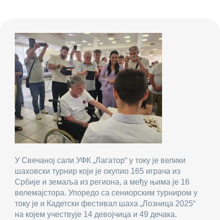
У Свечаној сали УФК „Лагатор“ у току је велики
шаховски турнир који је окупио 165 играча из
Србије и земаља из региона, а међу њима је 16
велемајстора. Упоредо са сениорским турниром у
току је и Кадетски фестивал шаха „Лозница 2025“
на којем учествује 14 девојчица и 49 дечака.