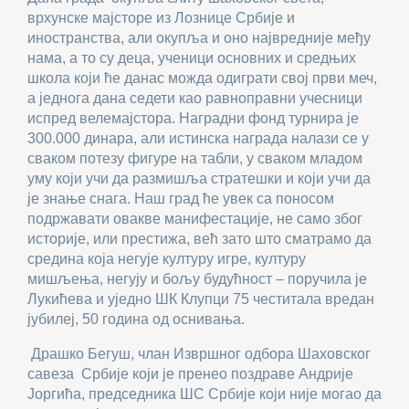
врхунске мајсторе из Лознице Србије и
иностранства, али окупља и оно највредније међу
нама, а то су деца, ученици основних и средњих
школа који ће данас можда одиграти свој први меч,
а једнога дана седети као равноправни учесници
испред велемајстора. Наградни фонд турнира је
300.000 динара, али истинска награда налази се у
сваком потезу фигуре на табли, у сваком младом
уму који учи да размишља стратешки и који учи да
је знање снага. Наш град ће увек са поносом
подржавати овакве манифестације, не само због
историје, или престижа, већ зато што сматрамо да
средина која негује културу игре, културу
мишљења, негују и бољу будућност – поручила је
Лукићева и уједно ШК Клупци 75 честитала вредан
јубилеј, 50 година од оснивања.
Драшко Бегуш, члан Извршног одбора Шаховског
савеза Србије који је пренео поздраве Андрије
Јоргића, председника ШС Србије који није могао да