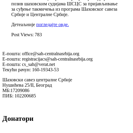
позив шаховским судијама ШСЦС за пријављивање
за суђење такмичења из програма Шаховског савеза
Србије и Централне Србије.
Детеаљније
погледајте овде.
Post Views:
783
Е-пошта: office@sah-centralnasrbija.org
Е-пошта: registracijacs@sah-centralnasrbija.org
Е-пошта: cs_sah@verat.net
Текући рачун: 160-19343-53
Шаховски савез централне Србије
Нушићева 25/II, Београд
МБ:17209086
ПИБ: 102200685
Донатори