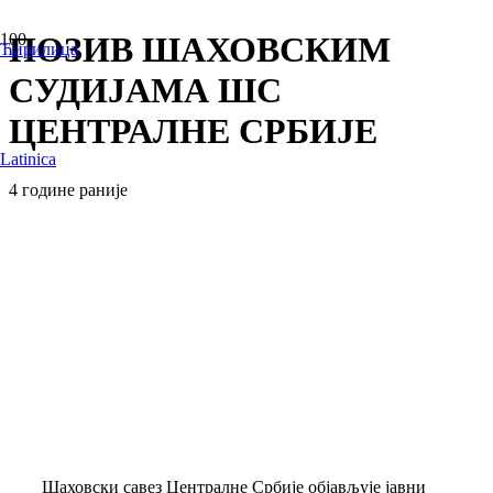
ПОЗИВ ШАХОВСКИМ
Ћирилица
СУДИЈАМА ШС
ЦЕНТРАЛНЕ СРБИЈЕ
Latinica
4 године раније
Шаховски савез Централне Србије објављује јавни