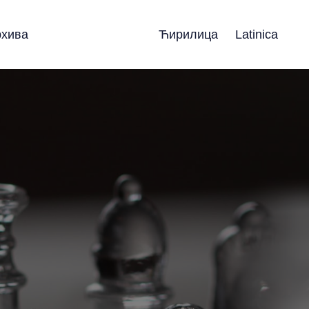
рхива
Ћирилица
Latinica