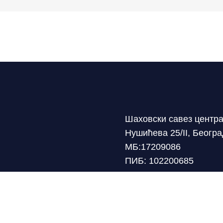
Шаховски савез центр
Нушићева 25/II, Беогр
МБ:17209086
ПИБ: 102200685