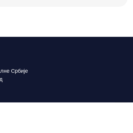
алне Србије
ад