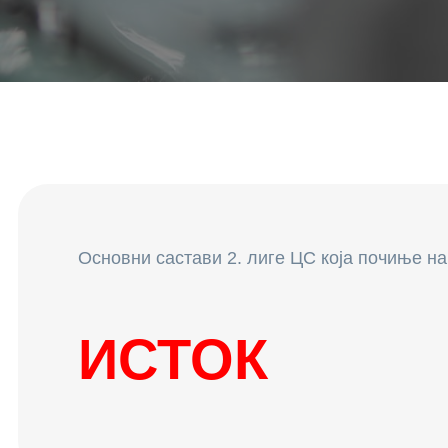
Основни састави 2. лиге ЦС која почиње на
ИСТОК