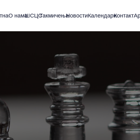
тна
О нама
ШСЦС
Такмичења
Новости
Календари
Контакт
А