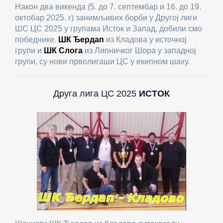
Након два викенда (5. до 7. септембар и 16. до 19.
октобар 2025. г) занимљивих борби у Другој лиги
ШС ЦС 2025 у групама Исток и Запад, добили смо
победнике.
ШК Ђердап
из Кладова у источној
групи и
ШК Слога
из Липничког Шора у западној
групи, су нови прволигаши ЦС у екипном шаху.
Друга лига ЦС 2025
ИСТОК