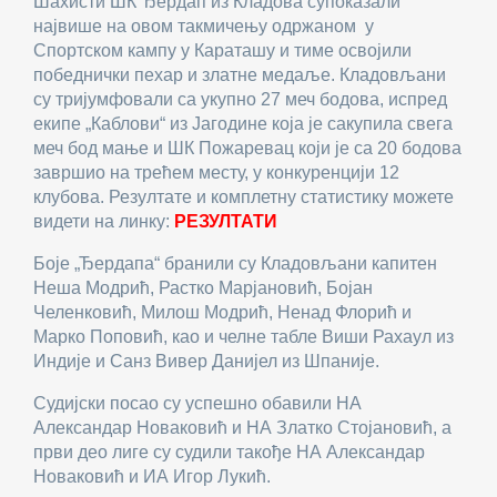
Шахисти ШК Ђердап из Кладова супоказали
највише на овом такмичењу одржаном у
Спортском кампу у Караташу и тиме освојили
победнички пехар и златне медаље. Кладовљани
су тријумфовали са укупно 27 меч бодова, испред
екипе „Каблови“ из Јагодине која је сакупила свега
меч бод мање и ШК Пожаревац који је са 20 бодова
завршио на трећем месту, у конкуренцији 12
клубова. Резултате и комплетну статистику можете
видети на линку:
РЕЗУЛТАТИ
Боје „Ђердапа“ бранили су Кладовљани капитен
Неша Модрић, Растко Марјановић, Бојан
Челенковић, Милош Модрић, Ненад Флорић и
Марко Поповић, као и челне табле Виши Рахаул из
Индије и Санз Вивер Данијел из Шпаније.
Судијски посао су успешно обавили НА
Александар Новаковић и НА Златко Стојановић, а
први део лиге су судили такође НА Александар
Новаковић и ИА Игор Лукић.