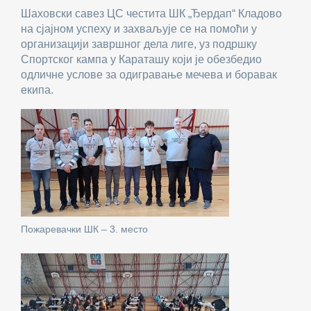
Шаховски савез ЦС честита ШК „Ђердап“ Кладово
на сјајном успеху и захваљује се на помоћи у
организацији завршног дела лиге, уз подршку
Спортског кампа у Караташу који је обезбедио
одличне услове за одигравање мечева и боравак
екипа.
Пожаревачки ШК – 3. место