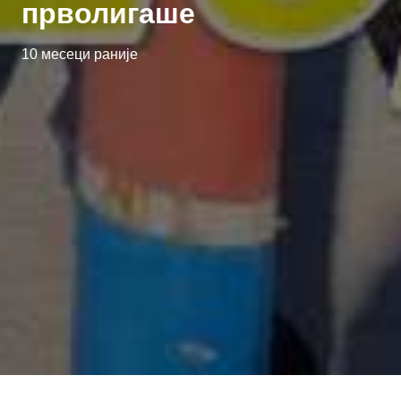
прволигаше
10 месеци раније