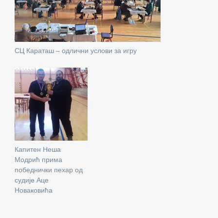
СЦ Караташ – одлични услови за игру
Капитен Неша
Модрић прима
победнички пехар од
судије Аце
Новаковића