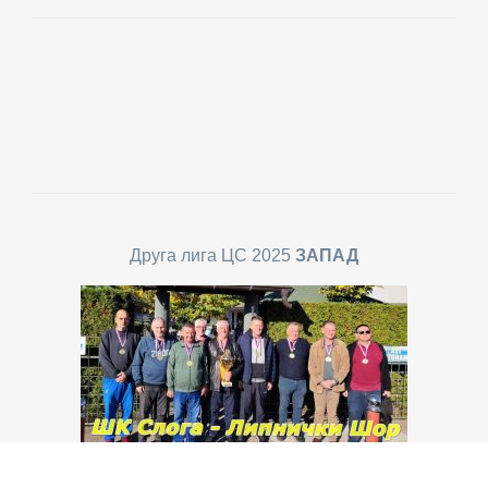
Друга лига ЦС 2025
ЗАПАД
ШК Слога из Липничког Шора је победник Друге