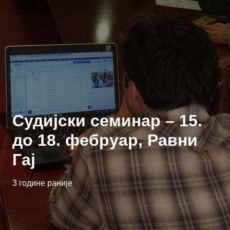
Судијски семинар – 15.
до 18. фебруар, Равни
Гај
3 године раније