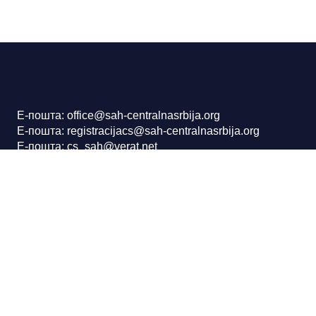
Е-пошта: office@sah-centralnasrbija.org
Е-пошта: registracijacs@sah-centralnasrbija.org
Е-пошта: cs_sah@verat.net
Текући рачун: 160-19343-53
Шаховски савез централне Србије
Нушићева 25/II, Београд
МБ:17209086
ПИБ: 102200685