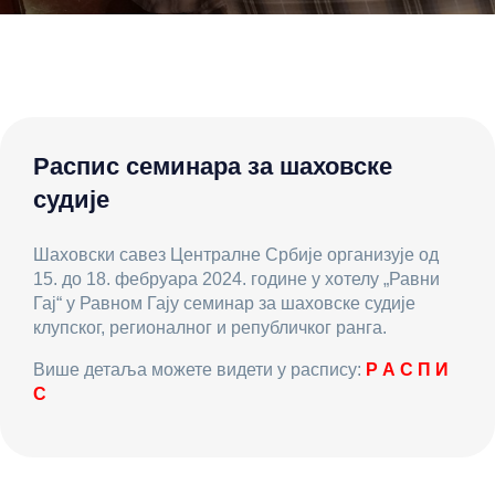
Распис семинара за шаховске
судије
Шаховски савез Централне Србије организује од
15. до 18. фебруара 2024. године у хотелу „Равни
Гај“ у Равном Гају семинар за шаховске судије
клупског, регионалног и републичког ранга.
Више детаља можете видети у распису:
Р А С П И
С