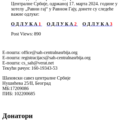
Централне Србије, одржаној 17. марта 2024. године у
хотелу „Равни гај“ у Равном Гају, донете су следеће
важне одлуке:
О Д Л У К А
1
О Д Л У К А
2
О Д Л У К А
3
Post Views:
890
Е-пошта: office@sah-centralnasrbija.org
Е-пошта: registracijacs@sah-centralnasrbija.org
Е-пошта: cs_sah@verat.net
Текући рачун: 160-19343-53
Шаховски савез централне Србије
Нушићева 25/II, Београд
МБ:17209086
ПИБ: 102200685
Донатори