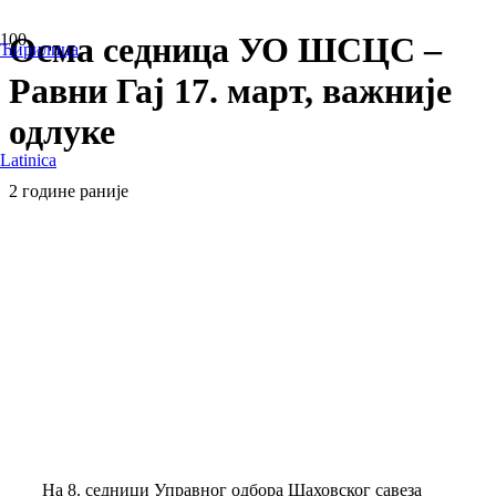
Осма седница УО ШСЦС –
Ћирилица
Равни Гај 17. март, важније
одлуке
Latinica
2 године раније
На 8. седници Управног одбора Шаховског савеза