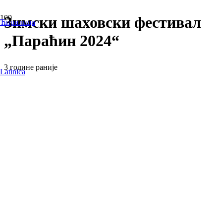
Зимски шаховски фестивал
Ћирилица
„Параћин 2024“
3 године раније
Latinica