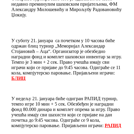
недавно преминулим шаховским пријатељима, ФМ
Александру Милошевићу и Мирољубу Радовановићу
Џокију.
У суботу 21. јануара са почетком у 10 часова биће
одржан блиц турнир „Меморијал Александар
Стојановић – Аца“. Организатор је обезбедио
наградни фонд и комплет шаховски инвентар за игру.
Темпо је 3 мин + 2 сек. Право учешћа имају сви
играчи који се пријаве до 9:45 часова. Одиграће се 11
кола, компјутерско паровање. Пријављени играчи:
БЛИЦ
У недељу 21. јануара биће одигран РАПИД турнир,
темпо игре 10 мин + 5 сек. Обезбеђен је наградни
фонд 80.000 динара и комплет опрема за игру. Право
учешћа имају сви шахисти који се пријаве на дан
почетка до 9:45 часова. Одиграће се 9 кола,
компјутерско паровање. Пријављени играчи:
РАПИД