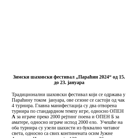
Зимски шаховски фестивал „Параћин 2024“ од 15.
до 23. јануара
Традиционални шаховски фестивал који се одржава у
Параћину током јануара, ове сезоне се састоји од чак
4 турнира. Главна манифестација су два отворена
турнира по стандардном темпу игре, односно ОПЕН
А
за играче преко 2000 рејтинг поена и ОПЕН Б за
аматере, односно играче испод 2000 ело. Учешће на
оба турнира су узели шахисти из буквално читавог
света, односно са свих континената осим Јужне