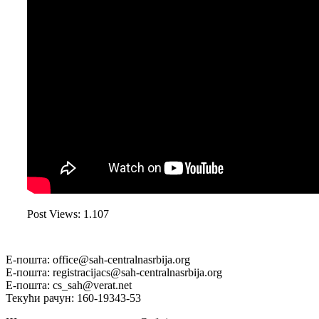
Post Views:
1.107
Е-пошта: office@sah-centralnasrbija.org
Е-пошта: registracijacs@sah-centralnasrbija.org
Е-пошта: cs_sah@verat.net
Текући рачун: 160-19343-53