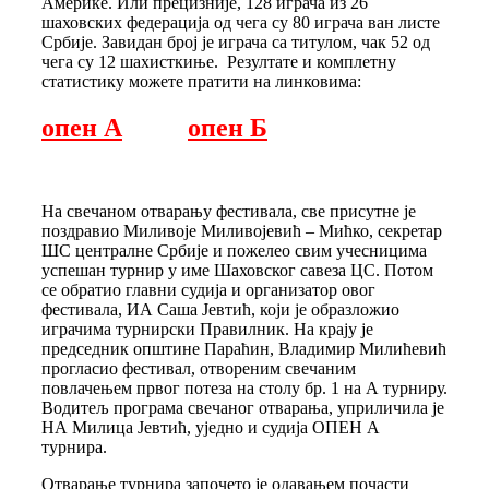
Америке. Или прецизније, 128 играча из 26
шаховских федерација од чега су 80 играча ван листе
Србије. Завидан број је играча са титулом, чак 52 од
чега су 12 шахисткиње. Резултате и комплетну
статистику можете пратити на линковима:
опен А
опен Б
На свечаном отварању фестивала, све присутне је
поздравио Миливоје Миливојевић – Мићко, секретар
ШС централне Србије и пожелео свим учесницима
успешан турнир у име Шаховског савеза ЦС. Потом
се обратио главни судија и организатор овог
фестивала, ИА Саша Јевтић, који је образложио
играчима турнирски Правилник. На крају је
председник општине Параћин, Владимир Милићевић
прогласио фестивал, отвореним свечаним
повлачењем првог потеза на столу бр. 1 на А турниру.
Водитељ програма свечаног отварања, уприличила је
НА Милица Јевтић, уједно и судија ОПЕН А
турнира.
Отварање турнира започето је одавањем почасти