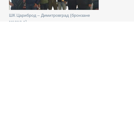
ШК Цариброд – Димитровград (бронзане
медаље)
ШК Горња Јабланица – Медвеђа (златне
медаље)
Борба за шампионску титулу је била неизвесна до
предзадњег кола, у коме су се састале две водеће