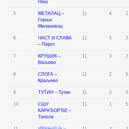
Ниш
5
МЕТАЛАЦ –
11
6
1
Горњи
Милановац
6
ЧАСТ И СЛАВА
11
5
3
– Пирот
7
КРУШИК –
11
3
2
Ваљево
8
СЛОГА –
11
2
5
Краљево
9
ТУТИН – Тутин
11
2
3
10
СШУ
11
1
5
КАРАЂОРЂЕ –
Топола
11
ИВАЊИЦА –
11
2
2