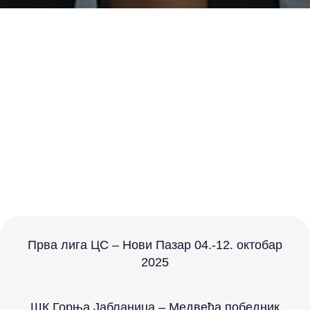
Прва лига ЦС – Нови Пазар 04.-12. октобар
2025
ШК Горња Јабланица – Медвеђа победник