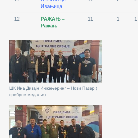
Ивањица
12
РАЖАЊ –
11
1
1
Ражањ
ШК Ина Дизајн Инжењеринг – Нови Пазар (
сребрне медаље)