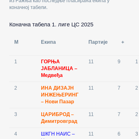
из Ражња као последње пласирана екипа у
коначној табели.
Коначна табела 1. лиге ЦС 2025
М
Екипа
Партије
+
1
ГОРЊА
11
9
1
ЈАБЛАНИЦА –
Медвеђа
2
ИНА ДИЗАЈН
11
7
2
ИНЖЕЊЕРИНГ
– Нови Пазар
3
ЦАРИБРОД –
11
7
2
Димитровград
4
ШКГН НАИС –
11
6
3