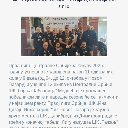
лиге
Прва лига Централне Србије за текућу 2025.
годину, успешно је завршена након 11 одиграних
кола у 9 дана (од 04. до 12. октобра у Новом
Пазару) и учешће 12 екипа из Централне Србије.
ШК „Горња Јабланица“ Медвеђа је проглашен
победником лиге и наредне сезоне ће се такмичити
у највишем рангу, Првој лиги Србије. ШК „Ина
Дизајн Инжењеринг“ из Новог Пазара је заузео
друго место, а ШК „Цариброд“ из Димитровграда је
трећи у коначној табели. Лигу напушта ШК „Ражањ“