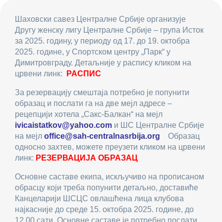
Шаховски савез Централне Србије организује
Другу женску лигу Централне Србије – група Исток
за 2025. годину, у периоду од 17. до 19. октобра
2025. године, у Спортском центру „Парк“ у
Димитровграду. Детаљније у распису кликом на
црвени линк:
РАСПИС
За резервацију смештаја потребно је попунити
образац и послати га на две мејл адресе –
рецепцији хотела „Сакс-Балкан“ на мејл
ivicaistatkov@yahoo.com
и ШС Централне Србије
на мејл
office@sah-centralnasrbija.org
Образац
односно захтев, можете преузети кликом на црвени
линк:
РЕЗЕРВАЦИЈА ОБРАЗАЦ
Основне саставе екипа, искључиво на прописаном
обрасцу који треба попунити детаљно, доставиће
Канцеларији ШСЦС овлашћена лица клубова
најкасније до среде 15. октобра 2025. године, до
12.00 сати. Основне саставе је потребно послати