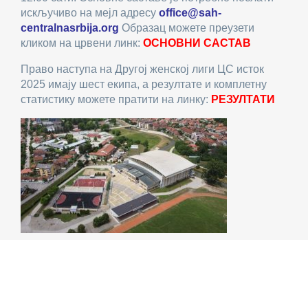
искључиво на мејл адресу
office@sah-
centralnasrbija.org
Образац можете преузети
кликом на црвени линк:
ОСНОВНИ САСТАВ
Право наступа на Другој женској лиги ЦС исток
2025 имају шест екипа, а резултате и комплетну
статистику можете пратити на линку:
РЕЗУЛТАТИ
Спортски центар у Димитровграду где ће се
одржати лига