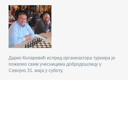
Дарко Коларевић испред организатора турнира је
пожелео свим учесницима добродошлицу у
Севојно 31. маја у суботу.
Мапа где се игра турнир: