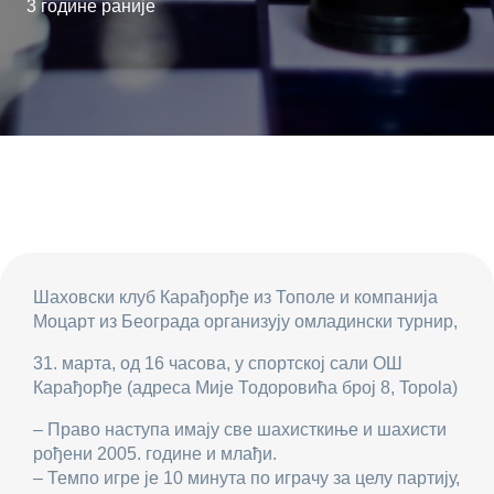
3 године раније
Шаховски клуб Карађорђе из Тополе и компанија
Моцарт из Београда организују омладински турнир,
31. марта, од 16 часова, у спортској сали ОШ
Карађорђе (адреса Мије Тодоровића број 8, Topola)
– Право наступа имају све шахисткиње и шахисти
рођени 2005. године и млађи.
– Темпо игре је 10 минута по играчу за целу партију,