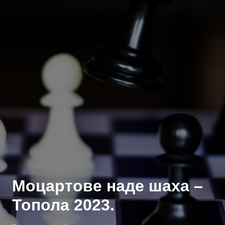
Моцартове надe шаха –
Топола 2023.