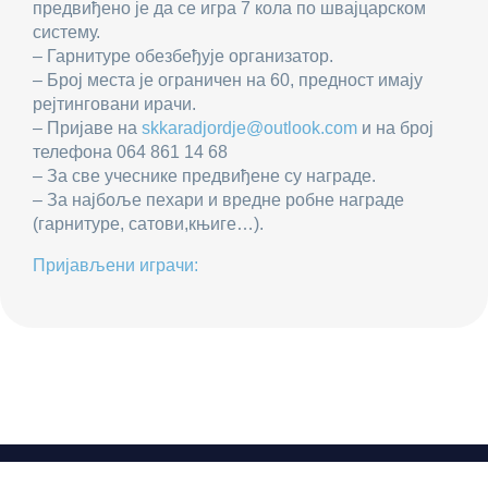
предвиђено је да се игра 7 кола по швајцарском
систему.
– Гарнитуре обезбеђује организатор.
– Број места је ограничен на 60, предност имају
рејтинговани ирачи.
– Пријаве на
skkaradjordje@outlook.com
и на број
телефона 064 861 14 68
– За све учеснике предвиђене су награде.
– За најбоље пехари и вредне робне награде
(гарнитуре, сатови,књиге…).
Пријављени играчи: