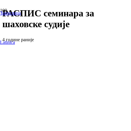
РАСПИС семинара за
Ћирилица
шаховске судије
4 године раније
Latinica