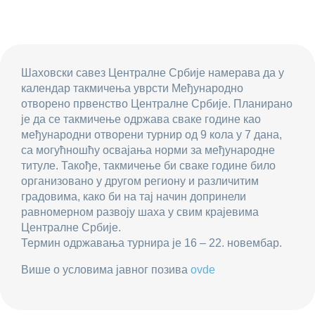
Шаховски савез Централне Србије намерава да у
календар такмичења уврсти Међународно
отворено првенство Централне Србије. Планирано
је да се такмичење одржава сваке године као
међународни отворени турнир од 9 кола у 7 дана,
са могућношћу освајања норми за међународне
титуле. Такође, такмичење би сваке године било
организовано у другом региону и различитим
градовима, како би на тај начин допринели
равномерном развоју шаха у свим крајевима
Централне Србије.
Термин одржавања турнира је 16 – 22. новембар.
Више о условима јавног позива
ovde