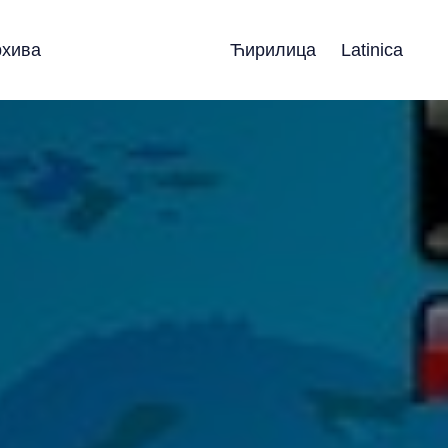
рхива
Ћирилица
Latinica