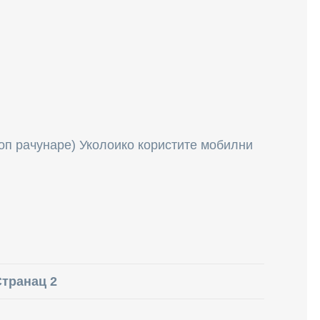
топ рачунаре) Уколоико користите мобилни
транац 2