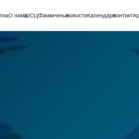
тна
О нама
ШСЦС
Такмичења
Новости
Календари
Контакт
А