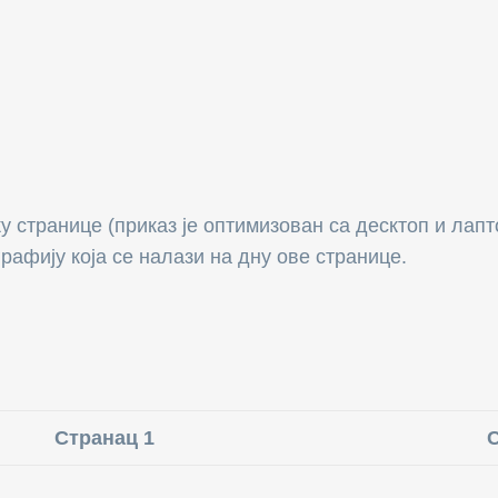
ку странице (приказ је оптимизован са десктоп и лап
рафију која се налази на дну ове странице.
Странац 1
С