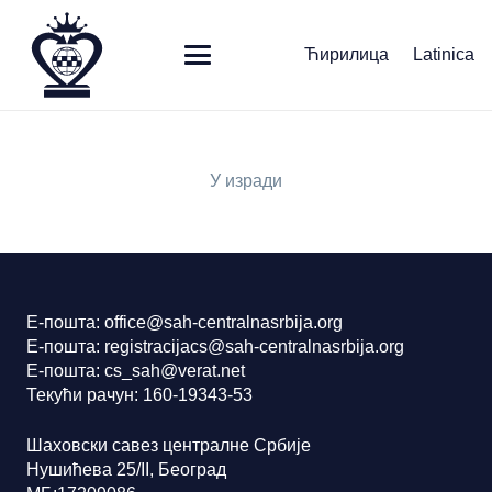
Ћирилица
Latinica
У изради
Е-пошта: office@sah-centralnasrbija.org
Е-пошта: registracijacs@sah-centralnasrbija.org
Е-пошта: cs_sah@verat.net
Текући рачун: 160-19343-53
Шаховски савез централне Србије
Нушићева 25/II, Београд