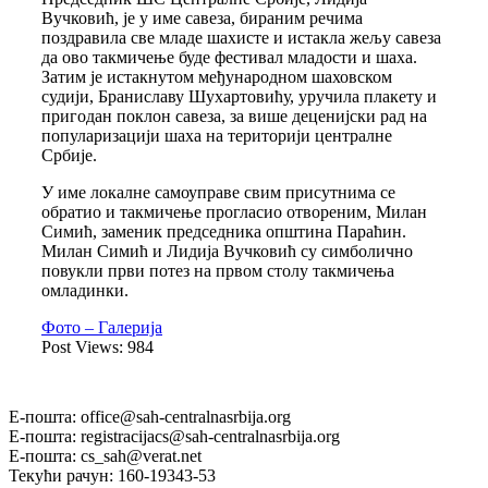
Вучковић, је у име савеза, бираним речима
поздравила све младе шахисте и истакла жељу савеза
да ово такмичење буде фестивал младости и шаха.
Затим је истакнутом међународном шаховском
судији, Браниславу Шухартовићу, уручила плакету и
пригодан поклон савеза, за више деценијски рад на
популаризацији шаха на територији централне
Србије.
У име локалне самоуправе свим присутнима се
обратио и такмичење прогласио отвореним, Милан
Симић, заменик председника општина Параћин.
Милан Симић и Лидија Вучковић су симболично
повукли први потез на првом столу такмичења
омладинки.
Фото – Галерија
Post Views:
984
Е-пошта: office@sah-centralnasrbija.org
Е-пошта: registracijacs@sah-centralnasrbija.org
Е-пошта: cs_sah@verat.net
Текући рачун: 160-19343-53