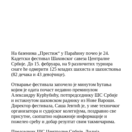
На базенима
„Престиж“ у Параћину почео је 24.
Кадетски фестивал Шаховског савеза Централне
Србије. До 15. фебруара, на 9 различитих турнира
снаге ће одмерити 125 младих шахиста и шахисткиња
(82 дечака и 43 девојчице).
Отварање фестивала започело је минутом ћутања
којим је одата почаст недавно преминулом
Александру Курћубићу, потпредседнику ШС Србије
и истакнутом шаховском раднику из Нове Вароши.
Директор фестивала, Саша Јевтић је, у име техничког
организатора и судијског колегијума, поздравио све
присутне, саопштио најважније информације и
пожелео срећу и добар резултат свим такмичарима.
Председник ШС Централне Србије, Лидија