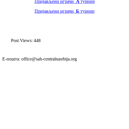
Пријављени играчи
А
турнир
Пријављени играчи
Б
турнир
Post Views:
448
Е-пошта: office@sah-centralnasrbija.org
Е-пошта: registracijacs@sah-centralnasrbija.org
Е-пошта: cs_sah@verat.net
Текући рачун: 160-19343-53
Шаховски савез централне Србије
Нушићева 25/II, Београд
МБ:17209086
ПИБ: 102200685
Донатори