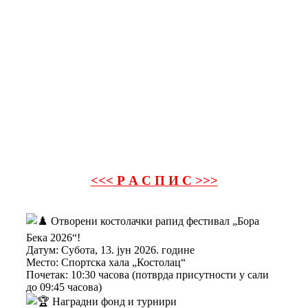
<<< Р А С П И С >>>
Отворени костолачки рапид фестивал „Бора
Бека 2026“!
Датум: Субота, 13. јун 2026. године
Место: Спортска хала „Костолац“
Почетак: 10:30 часова (потврда присутности у сали
до 09:45 часова)
Наградни фонд и турнири