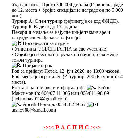
Укупан фонд: Преко 300.000 динара (Главне награде
до 12. места + бројне специјалне награде од по 5.000
дин).
Турнир А: Опен турнир (рејтингује се код ФИДЕ).
Турнир Б: Кадети до 15 година.
Пехари и медаље за најуспешније такмичаре и
награде изненађења за најмлађе!
Погодности за играче
• Уписнина је БЕСПЛАТНА за све учеснике!
• Обезбеђен бесплатан ручак на паузи и освежење
током турнира.
Пријаве и рок
Рок за пријаву: Петак, 12. јун 2026. до 13:00 часова.
Број места је ограничен (А турнир: 200, Б турнир: 60
места).
Контакт за пријаве и информације:
Бобан
Максимовић: 060/07-11-006 или 066/811-98-09
(bobanmax973@gmail.com)
Арсић Новица: 063/83-279-55 (
arsnov68@gmail.com)
<<< Р А С П И С >>>