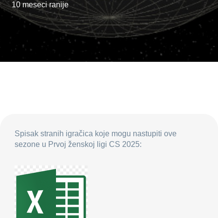
10 meseci ranije
Spisak stranih igračica koje mogu nastupiti ove
sezone u Prvoj ženskoj ligi CS 2025: