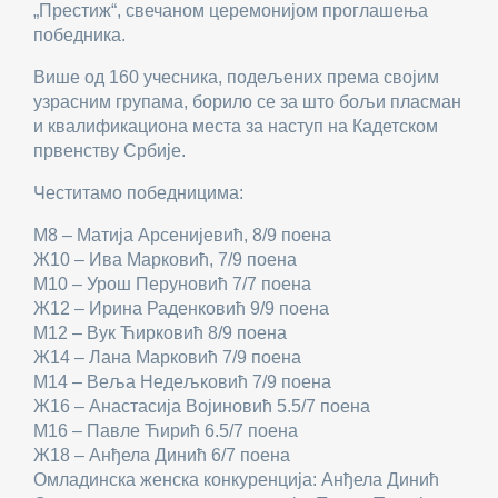
„Престиж“, свечаном церемонијом проглашења
победника.
Више од 160 учесника, подељених према својим
узрасним групама, борило се за што бољи пласман
и квалификациона места за наступ на Кадетском
првенству Србије.
Честитамо победницима:
М8 – Матија Арсенијевић, 8/9 поена
Ж10 – Ива Марковић, 7/9 поена
М10 – Урош Перуновић 7/7 поена
Ж12 – Ирина Раденковић 9/9 поена
М12 – Вук Ћирковић 8/9 поена
Ж14 – Лана Марковић 7/9 поена
М14 – Веља Недељковић 7/9 поена
Ж16 – Анастасија Војиновић 5.5/7 поена
М16 – Павле Ћирић 6.5/7 поена
Ж18 – Анђела Динић 6/7 поена
Омладинска женска конкуренција: Анђела Динић