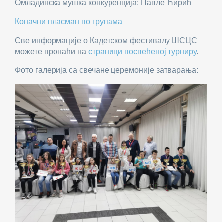
Омладинска мушка конкуренција: Павле Ћирић
Коначни пласман по групама
Све информације о Кадетском фестивалу ШСЦС
можете пронаћи на
страници посвећеној турниру
.
Фото галерија са свечане церемоније затварања: