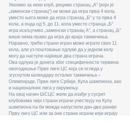
Уколико за неки клуб, рецимо странац „А“ (који је
„заменски странац“) не може да игра прва 4 кола,
уместо њега може да игра странац „Б“ у та прва 4
кола, а онда од 5. до 11. кола уместо странца „Б“
игра искључиво „заменски странац А“, а странац „Б“
више нема право да игра до краја такмичења.
Наравно, трећи страни играч може играти свих 11
кола, али уз поштовање одлуке да у једном колу
могу да наступе највише два страна играча.
Ова одлука је донета због специфичности термина
овогодишње Прве лиге ЦС која се огледа у
згуснутом календару осталих такмичења –
Олимпијаде, Прве лиге Србије, Купа шампиона, као
и националних лига у окружењу.
На овај начин ШСЦС жели да изађе у сусрет
клубовима чији страни играчи учествују на Купу
шампиона па би можда напустили дан-два раније
Прву лигу ЦС или за оне стране играче који играју
неко такмичење чији се крај поклапа са почетком
наше Прве лиге ЦС, па би евентуално могли да