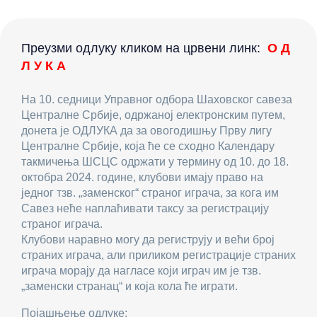
Преузми одлуку кликом на црвени линк:
О Д
Л У К А
На 10. седници Управног одбора Шаховског савеза
Централне Србије, одржаној електронским путем,
донета је ОДЛУКА да за овогодишњу Прву лигу
Централне Србије, која ће се сходно Календару
такмичења ШСЦС одржати у термину од 10. до 18.
октобра 2024. године, клубови имају право на
једног тзв. „заменског“ страног играча, за кога им
Савез неће наплаћивати таксу за регистрацију
страног играча.
Клубови наравно могу да региструју и већи број
страних играча, али приликом регистрације страних
играча морају да нагласе који играч им је тзв.
„заменски странац“ и која кола ће играти.
Појашњење одлуке: