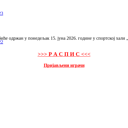
23
иће одржан у понедељак 15. јуна 2026. године у спортској хали
22
>>> Р А С П И С <<<
Пријављени играчи