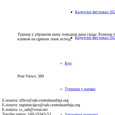
Кадетски фестивал 20
Турнир у убрзаном шаху поводом дана града Лознице б
Кадетски фестивал 20
кликом на црвени линк испод:
Куп
Post Views:
389
Турнири у најави
Е-пошта: office@sah-centralnasrbija.org
Е-пошта: registracijacs@sah-centralnasrbija.org
Е-пошта: cs_sah@verat.net
Текући рачун: 160-19343-53
Завршени турнири