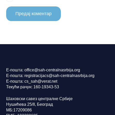
Предај коментар
Е-пошта: office@sah-centralnasrbija.org
Е-пошта: registracijacs@sah-centralnasrbija.org
Е-пошта: cs_sah@verat.net
Текући рачун: 160-19343-53
Шаховски савез централне Србије
Нушићева 25/II, Београд
МБ:17209086