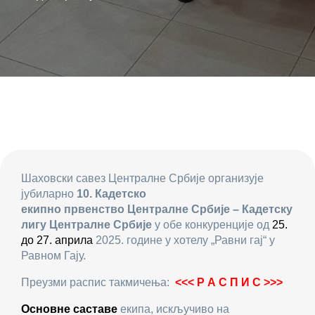
Шаховски савез Централне Србије организује
јубиларно
10. К
адетско
екипно
првенство
Централне
Србије – Кадетску
лигу Централне Србије
у обе конкуренције од
25.
до 27. априла
2025. године у хотелу „Равни гај“ у
Равном Гају.
Преузми распис такмичења:
<<<
Р А С П И С >>>
Основне саставе
екипа, искључиво на