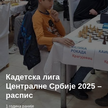
Кадетска лига
Централне Србије 2025 –
распис
1 година раније