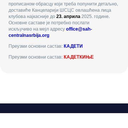
прописаном обрасцу који треба попунити детаљно,
доставиће Канцеларији ШСЦС овлашћена лица
клубова најкасније до
23. априла
2025. године.
Основне саставе је потребно послати
искључиво на мејл адресу
office@sah-
centralnasrbija.org
Преузми основни састав:
КАДЕТИ
Преузми основни састав:
КАДЕТКИЊЕ