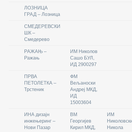
ЛОЗНИЦА
ГРАД – Лозница
СМЕДЕРЕВСКИ
ШК –
Смедерево
РАЖАЊ –
ИМ Николов
Ражањ
Сашо БУЛ,
ИД 2900297
ПРВА
ФM
ПЕТОЛЕТКА –
Вељаноски
Трстеник
Андреј МКД,
ИД
15003604
ИНА дизајн
ВМ
ИМ
инжењеринг –
Георгијев
Николовск
Нови Пазар
Кирил МКД,
Никола