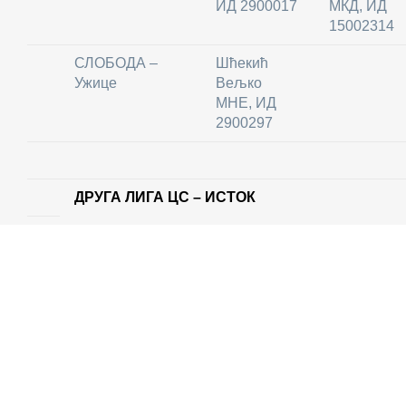
ИД 2900017
МКД, ИД
15002314
СЛОБОДА –
Шћекић
Ужице
Вељко
МНЕ, ИД
2900297
ДРУГА ЛИГА ЦС – ИСТОК
Клуб
Странац 1
Странац 2
МАЈДАНПЕК –
Мајданпек
БАКАР – Бор
ИМ Лазов
Тони, ИД
15000770