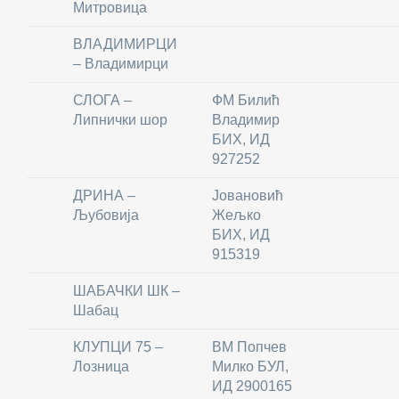
Митровица
ВЛАДИМИРЦИ
– Владимирци
СЛОГА –
ФМ Билић
Липнички шор
Владимир
БИХ, ИД
927252
ДРИНА –
Јовановић
Љубовија
Жељко
БИХ, ИД
915319
ШАБАЧКИ ШК –
Шабац
КЛУПЦИ 75 –
ВМ Попчев
Лозница
Милко БУЛ,
ИД 2900165