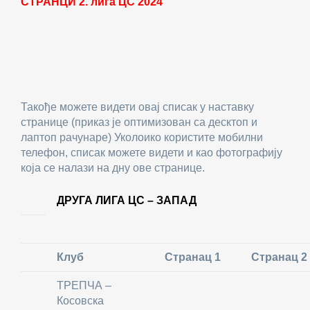
СТРАНЦИ 2. лига ЦС 2024
Такође можете видети овај списак у наставку
странице (приказ је оптимизован са десктоп и
лаптоп рачунаре) Уколоико користите мобилни
телефон, списак можете видети и као фотографију
која се налази на дну ове странице.
ДРУГА ЛИГА ЦС – ЗАПАД
Клуб
Странац 1
Странац 2
ТРЕПЧА –
Косовска