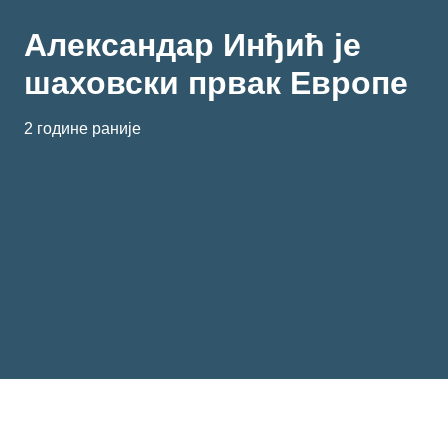
Александар Инђић је
шаховски првак Европе
2 године раније