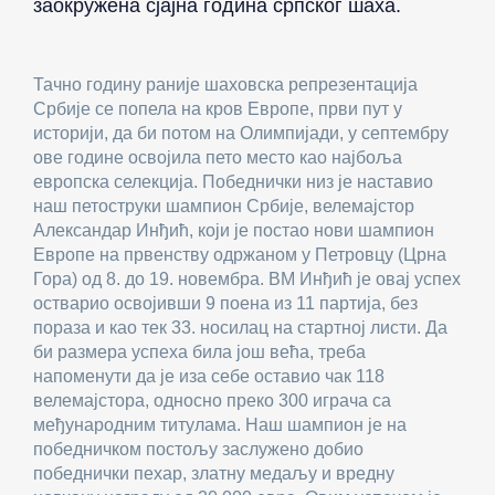
заокружена сјајна година српског шаха.
Тачно годину раније шаховска репрезентација
Србије се попела на кров Европе, први пут у
историји, да би потом на Олимпијади, у септембру
ове године освојила пето место као најбоља
европска селекција. Победнички низ је наставио
наш петоструки шампион Србије, велемајстор
Александар Инђић, који је постао нови шампион
Европе на првенству одржаном у Петровцу (Црна
Гора) од 8. до 19. новембра. ВМ Инђић је овај успех
остварио освојивши 9 поена из 11 партија, без
пораза и као тек 33. носилац на стартној листи. Да
би размера успеха била још већа, треба
напоменути да је иза себе оставио чак 118
велемајстора, односно преко 300 играча са
међународним титулама. Наш шампион је на
победничком постољу заслужено добио
победнички пехар, златну медаљу и вредну