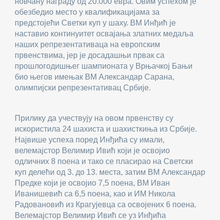
новчану награду од 20.000 евра. Овим успехом је
обезбедио место у квалификацијама за
предстојећи Светки куп у шаху. ВМ Инђић је
наставио континуитет освајања златних медаља
наших репрезентативаца на европским
првенствима, јер је досадашњи првак са
прошлогодишњег шампионата у Врњачкој Бањи
био његов имењак ВМ Александар Сарана,
олимпијски репрезентативац Србије.
Прилику да учествују на овом првенству су
искористила 24 шахиста и шахисткиња из Србије.
Највише успеха поред Инђића су имали,
велемајстор Велимир Ивић који је освојио
одличних 8 поена и тако се пласирао на Светски
куп делећи од 3. до 13. места, затим ВМ Александар
Предке који је освојио 7,5 поена, ВМ Иван
Иванишевић са 6,5 поена, као и ИМ Никола
Радовановић из Крагујевца са освојених 6 поена.
Велемајстор Велимир Ивић се уз Инђића