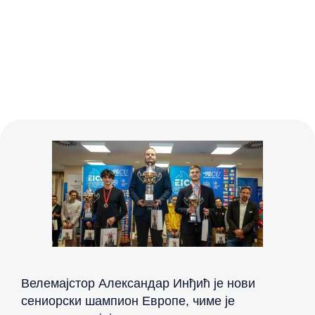
Велемајстор Александар Инђић је нови
сениорски шампион Европе, чиме је