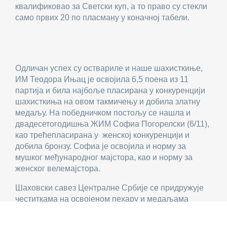
квалификовао за Светски куп, а то право су стекли
само првих 20 по пласману у коначној табели.
Одличан успех су оствариле и наше шахисткиње,
ИМ Теодора Ињац је освојила 6,5 поена из 11
партија и била најбоље пласирана у конкуренцији
шахисткиња на овом такмичењу и добила златну
медаљу. На победничком постољу се нашла и
двадесетогодишња ЖИМ Софиа Погорелски (6/11),
као трећепласирана у женској конкуренцији и
добила бронзу. Софиа је освојила и норму за
мушког међународног мајстора, као и норму за
женског велемајстора.
Шаховски савез Централне Србије се придружује
честиткама на освојеном пехару и медаљама
наших шахиста!