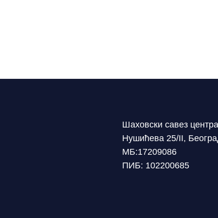
Шаховски савез центр
Нушићева 25/II, Беогр
МБ:17209086
ПИБ: 102200685