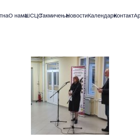
тна
О нама
ШСЦС
Такмичења
Новости
Календари
Контакт
А