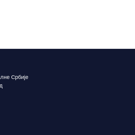
алне Србије
ад