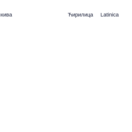
рхива
Ћирилица
Latinica