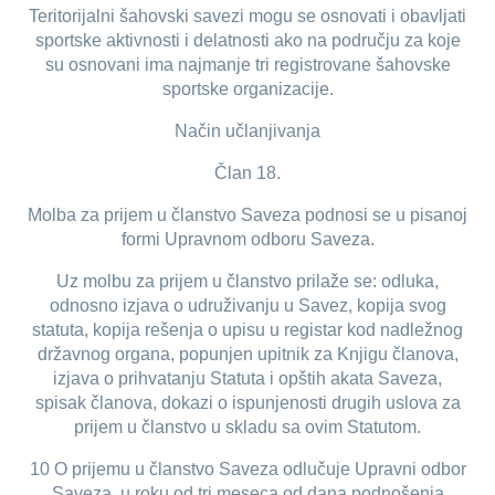
Teritorijalni šahovski savezi mogu se osnovati i obavljati
sportske aktivnosti i delatnosti ako na području za koje
su osnovani ima najmanje tri registrovane šahovske
sportske organizacije.
Način učlanjivanja
Član 18.
Molba za prijem u članstvo Saveza podnosi se u pisanoj
formi Upravnom odboru Saveza.
Uz molbu za prijem u članstvo prilaže se: odluka,
odnosno izjava o udruživanju u Savez, kopija svog
statuta, kopija rešenja o upisu u registar kod nadležnog
državnog organa, popunjen upitnik za Knjigu članova,
izjava o prihvatanju Statuta i opštih akata Saveza,
spisak članova, dokazi o ispunjenosti drugih uslova za
prijem u članstvo u skladu sa ovim Statutom.
10 O prijemu u članstvo Saveza odlučuje Upravni odbor
Saveza, u roku od tri meseca od dana podnošenja