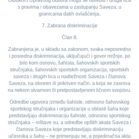
Odlukom Upravnog odbora mogu se odrediti i druga lica
s pravima i obavezama u zastupanju Saveza, u
granicama datih ovlašćenja.
7. Zabrana diskriminacije
Član 8.
Zabranjena je, u skladu sa zakonom, svaka neposredna
i posredna diskriminacija, uključujući i govor mržnje, po
bilo kom osnovu, šahista, šahovskih sportskih
stručnjaka, šahovskih sportskih organizacija, sportskih
saveza i drugih lica u nadležnosti Saveza i članova
Saveza, na otvoren ili prikriven način, a koja se zasniva
na nekom stvarnom ili pretpostavljenom ličnom svojstvu.
Odredbe ugovora između šahiste, odnosno šahovskog
sportskog stručnjaka i organizacije u oblasti šaha koje
predstavljaju diskriminaciju šahiste, odnosno sportskog
stručnjaka – ništave su, a odredbe opštih akata Saveza i
članova Saveza koje predstavljaju diskriminaciju
učesnika u šahu – ne primenjuju se, a pojedinačna akta